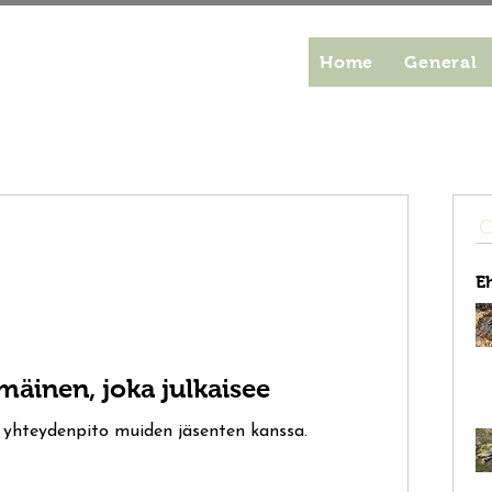
Home
General
E
äinen, joka julkaisee
ta yhteydenpito muiden jäsenten kanssa.