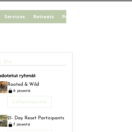
Services
Retreats
From Seed to Bloom
Work
Etsi
hdotetut ryhmät
Rooted & Wild
6 jäsentä
Liittymispyyntö
21- Day Reset Participants
7 jäsentä