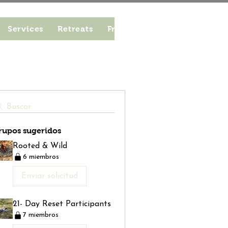
Services
Retreats
From Seed to Bloom
Work
Buscar
rupos sugeridos
Rooted & Wild
6 miembros
Enviar solicitud
21- Day Reset Participants
7 miembros